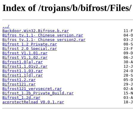
Index of /trojans/b/bifrost/Files/
../
Backdoor.Win32.Bifrose.b.rar
Bifros tv.1.1- Chinese version.rar
Bifros tv.1.1- Chinese version2.rar
Bifrost 1.2 Private.rar
Bifrost 2.0 Special.rar
Bifrost V1.1.01.rar
Bifrost V1.1.02.rar
Bifrost1.0[a].rar
Bifrost1.1.01v2.rar
Bifrost1.1.03.rar
Bifrost1.1[d].rar
Bifrost1.2.rar
Bifrost121.rar
Bifrost121_verysecret.rar
Bifrost_1.2b_Private_Build.rar
Bifrost_1.2d.rar
acprotectReload V0.0.1.rar