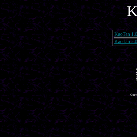
K
KaoTan 1.
KaoTan 2.
Copyr