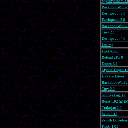
SpyAnywhere 3.
Backdoor.Win32.
Destripador 3.0
Earthquake 2.0
Backdoor.Win32
Tiny 2.1
Destripador 4.0
Unitroj
FireFly 2.3
Reload 2K5 9
Dupex 3.1
Mystic Trojan 1.
Ice's Backdoor
Backdoor.Win32.
Tiny 2.2
SC-KeyLog 3.1
Beast 1.92 (g) (
Turkojan 2.0
Skun 0.13
Zenith Download
ProtG 1.05