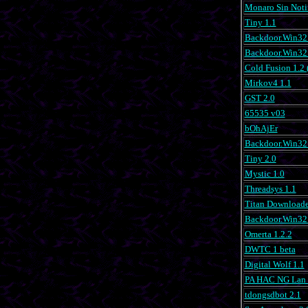
Monaro Sin Notif
Tiny 1.1
Backdoor.Win32.
Backdoor.Win32
Cold Fusion 1.2 
Mirkov4 1.1
GST 2.0
65535 v03
bOhAjEr
Backdoor.Win32
Tiny 2.0
Mystic 1.0
Threadsys 1.1
Titan Downloade
Backdoor.Win32.
Omerta 1.2.2
DWTC 1 beta
Digital Wolf 1.1
PA HAC NG Lan 
tdongsdbot 2.1