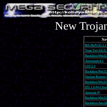
New Trojan
Ne
BiG BeN GG 2.2
Titan Troj GG 0.
Backdoor.Win32.
Autograph 0.1
GST 2.3
Backdoor.Win32.
Nuclear Remote 
Backdoor.Win32.
DTr 1.6 (b) Clien
Autocrat (f)
Backdoor.Win32.
Backdoor.Apo.D