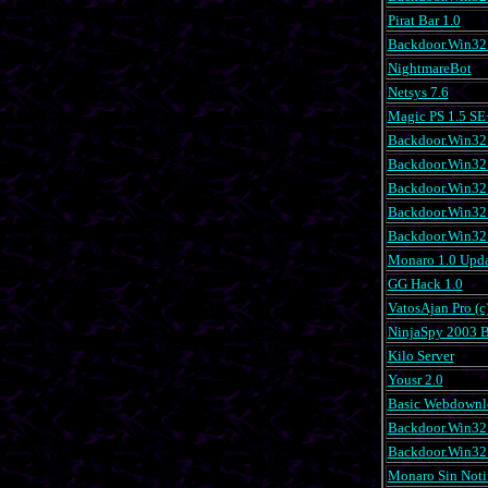
Pirat Bar 1.0
Backdoor.Win32.
NightmareBot
Netsys 7.6
Magic PS 1.5 SE
Backdoor.Win32.
Backdoor.Win32
Backdoor.Win32
Backdoor.Win32.
Backdoor.Win32.
Monaro 1.0 Upd
GG Hack 1.0
VatosAjan Pro (c
NinjaSpy 2003 B
Kilo Server
Yousr 2.0
Basic Webdownl
Backdoor.Win32.
Backdoor.Win32
Monaro Sin Notif